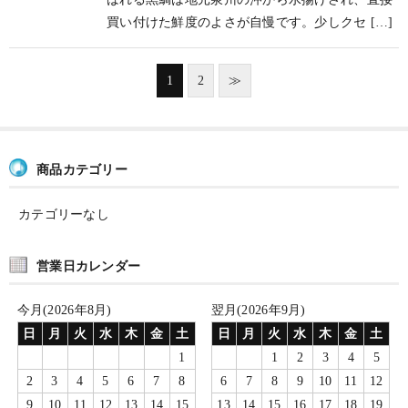
買い付けた鮮度のよさが自慢です。少しクセ […]
1
2
≫
商品カテゴリー
カテゴリーなし
営業日カレンダー
今月(2026年8月)
翌月(2026年9月)
日
月
火
水
木
金
土
日
月
火
水
木
金
土
1
1
2
3
4
5
2
3
4
5
6
7
8
6
7
8
9
10
11
12
9
10
11
12
13
14
15
13
14
15
16
17
18
19