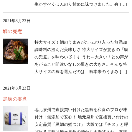
生かすべくほんのり甘めに味つけました。身 […]
2021年3月23日
鯛の兜煮
特大サイズ！鯛のうまみがたっぷり入った無添加
調味料の澄んだ美味しさ 特大サイズが驚きの「鯛
の兜煮」を味わい尽くす うわ～大きい！との声が
あがること間違いなしの驚きの大きさ。そんな特
大サイズの鯛を選んだのは、鯛本来のうまみ […]
2021年3月23日
黒鯛の姿煮
地元泉州で直接買い付けた黒鯛を和食のプロが味
付け！無添加で安心！ 地元泉州で直接買い付けの
安定品質「黒鯛の煮つけ」 大阪では「チヌ」と呼
ばれる黒鯛は地元泉州の沖から水揚げされ、直接